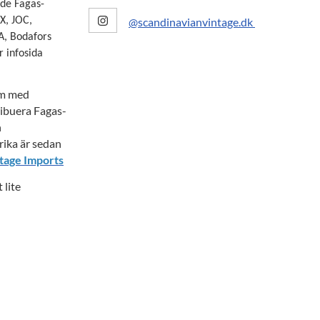
de Fagas-
@scandinavianvintage.dk
X, JOC,
A, Bodafors
 infosida
om med
ribuera Fagas-
h
ika är sedan
tage Imports
 lite