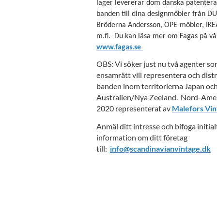
lager levererar dom danska patentera
banden till dina designmöbler från DU
Bröderna Andersson, OPE-möbler, IKE
m.fl. Du kan läsa mer om Fagas på vår
www.fagas.se
OBS: Vi söker just nu två agenter s
ensamrätt vill representera och dist
banden inom territorierna Japan oc
Australien/Nya Zeeland. Nord-Amer
2020 representerat av
Malefors Vin
Anmäl ditt intresse och bifoga initialt
information om ditt företag
till:
info@scandinavianvintage.dk