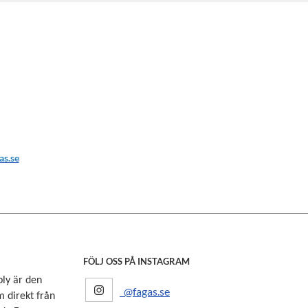
s.se
FÖLJ OSS PÅ INSTAGRAM
ply är den
@fagas.se
 direkt från