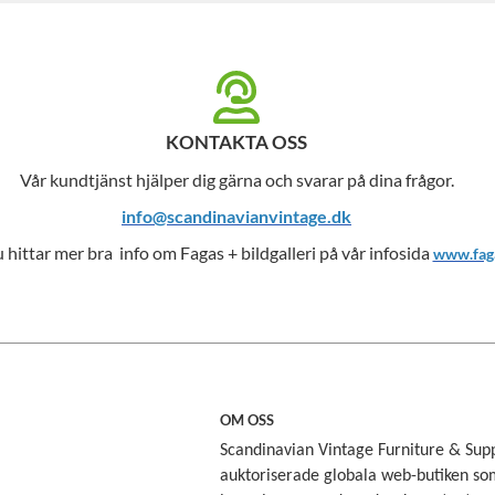
KONTAKTA OSS
Vår kundtjänst hjälper dig gärna och svarar på dina frågor.
info@scandinavianvintage.dk
u hittar mer bra info om Fagas + bildgalleri på vår infosida
www.faga
OM OSS
Scandinavian Vintage Furniture & Sup
auktoriserade globala web-butiken som