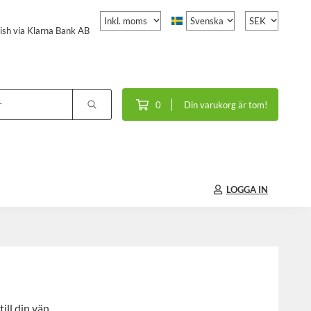
ish via Klarna Bank AB
0
Din varukorg är tom!
LOGGA IN
ill din vän.